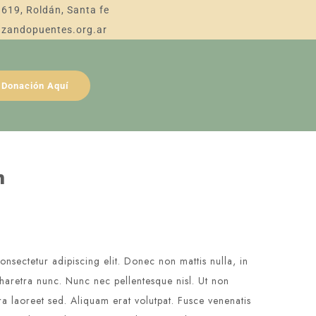
 619, Roldán, Santa fe
Construyendo C
Seguimos
azandopuentes.org.ar
Donación Aquí
n
nsectetur adipiscing elit. Donec non mattis nulla, in
pharetra nunc. Nunc nec pellentesque nisl. Ut non
 laoreet sed. Aliquam erat volutpat. Fusce venenatis