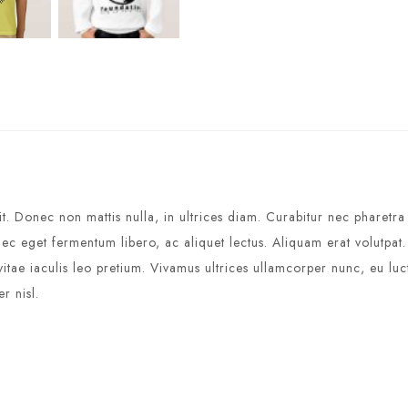
it. Donec non mattis nulla, in ultrices diam. Curabitur nec pharetr
c eget fermentum libero, ac aliquet lectus. Aliquam erat volutpat
a, vitae iaculis leo pretium. Vivamus ultrices ullamcorper nunc, eu
r nisl.