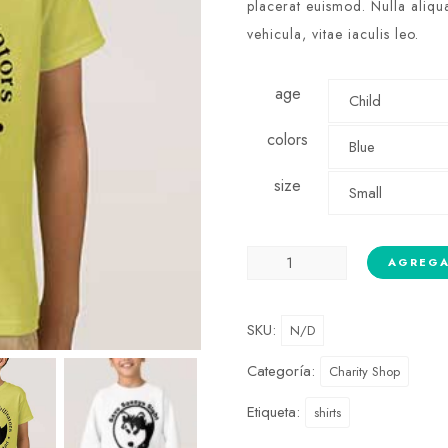
placerat euismod. Nulla aliqua
vehicula, vitae iaculis leo.
age
colors
size
AGREGA
SKU:
N/D
Categoría:
Charity Shop
Etiqueta:
shirts