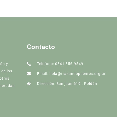
Contacto
ión y
Telefono: 0341 356-9549
 de los
Email: hola@trazandopuentes.org.ar
 otros
Dirección: San juan 619 . Roldán
lneradas