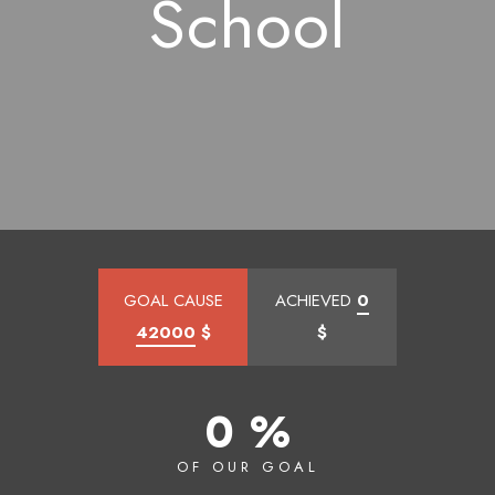
School
GOAL CAUSE
ACHIEVED
0
42000
$
$
0 %
OF OUR GOAL