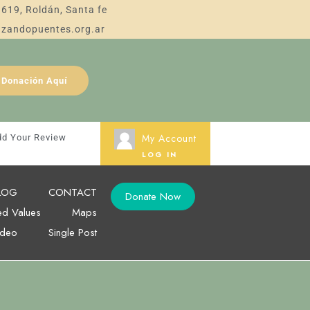
 619, Roldán, Santa fe
azandopuentes.org.ar
Donación Aquí
My Account
dd Your Review
LOG IN
LOG
CONTACT
Donate Now
ed Values
Maps
ideo
Single Post