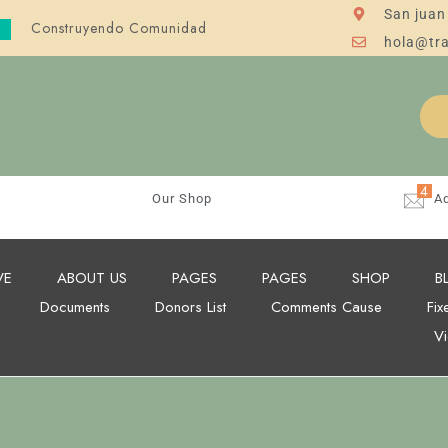
San juan
Construyendo Comunidad
hola@tr
4
Our Shop
A
VE
ABOUT US
PAGES
PAGES
SHOP
B
Documents
Donors List
Comments Cause
Fix
V