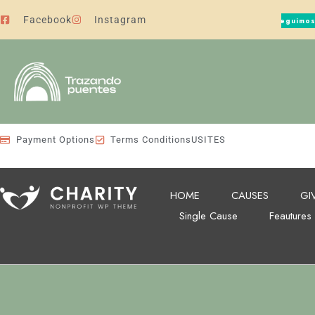
Facebook
Instagram
Seguimos
Payment Options
Terms Conditions
US
IT
ES
HOME
CAUSES
GI
Single Cause
Feautures