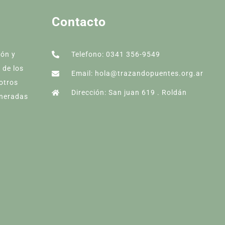
Contacto
ión y
Telefono: 0341 356-9549
 de los
Email: hola@trazandopuentes.org.ar
 otros
Dirección: San juan 619 . Roldán
lneradas